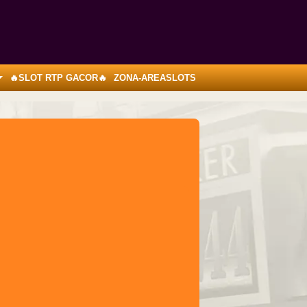
🔥SLOT RTP GACOR🔥
ZONA-AREASLOTS