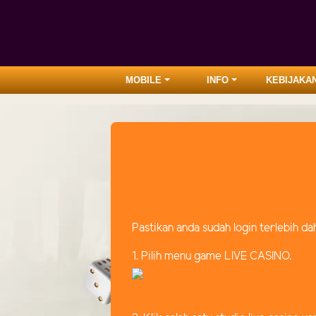
MOBILE
INFO
KEBIJAKA
Pastikan anda sudah login terlebih d
1. Pilih menu game LIVE CASINO.