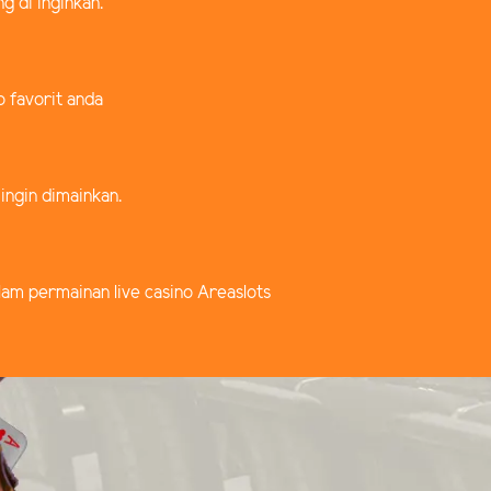
ng di inginkan.
no favorit anda
ingin dimainkan.
lam permainan live casino Areaslots