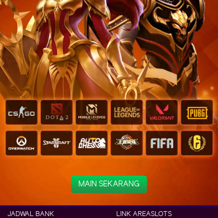
MAIN SEKARANG
JADWAL BANK
LINK AREASLOTS